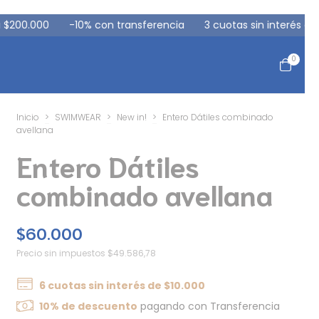
3 cuotas sin interés en compras mayores a $80.000
6 cuotas
0
Inicio
>
SWIMWEAR
>
New in!
>
Entero Dátiles combinado
avellana
Entero Dátiles
combinado avellana
$60.000
Precio sin impuestos
$49.586,78
6
cuotas sin interés de
$10.000
10% de descuento
pagando con Transferencia