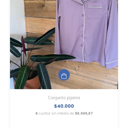
Conjunto pijama
$40.000
6
cuotas sin interés de
$6.666,67