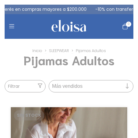
ompras mayores a $200.000
-10% con transferencia
3 cuot
0
Inicio
>
SLEEPWEAR
>
Pijamas Adultos
Pijamas Adultos
Filtrar
SIN STOCK