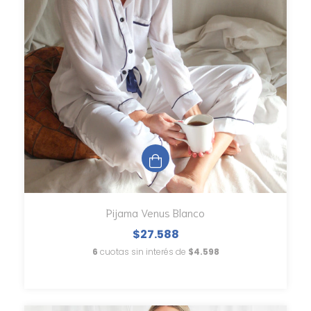
Pijama Venus Blanco
$27.588
6
cuotas sin interés de
$4.598