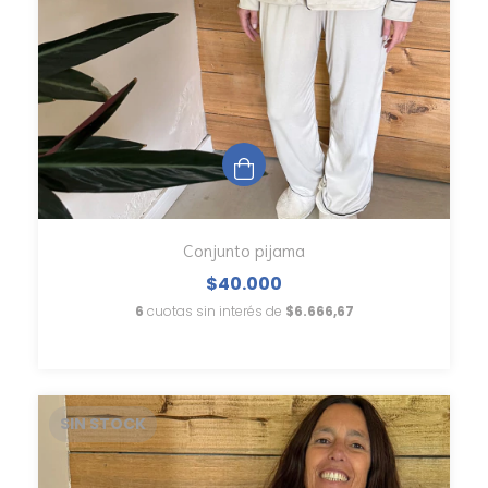
Conjunto pijama
$40.000
6
cuotas sin interés de
$6.666,67
SIN STOCK