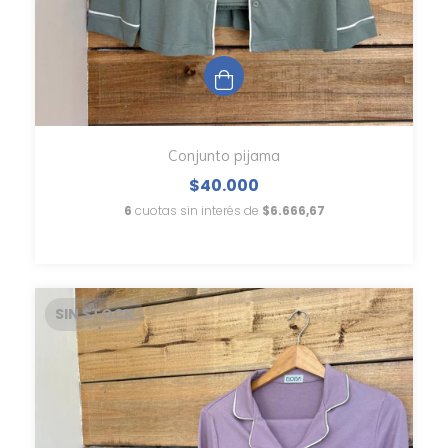
Conjunto pijama
$40.000
6
cuotas sin interés de
$6.666,67
SIN STOCK