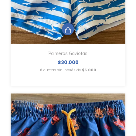
Palmeras Gaviotas
$30.000
6
cuotas sin interés de
$5.000
SIN STOCK