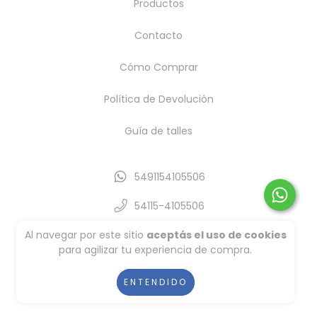
Productos
Contacto
Cómo Comprar
Política de Devolución
Guía de talles
5491154105506
54115-4105506
info@eloisabikinis.com
Al navegar por este sitio
aceptás el uso de cookies
para agilizar tu experiencia de compra.
Showroom, Barrio San Gabriel, Villanueva,
Tigre/Pick up La Horqueta, San Isidro
ENTENDIDO