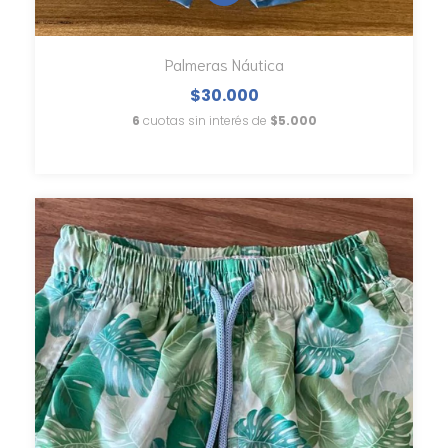
Palmeras Náutica
$30.000
6
cuotas sin interés de
$5.000