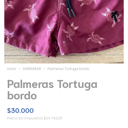
Inicio
>
SWIMWEAR
>
Palmeras Tortuga bordo
Palmeras Tortuga
bordo
$30.000
Precio sin impuestos
$24.793,39